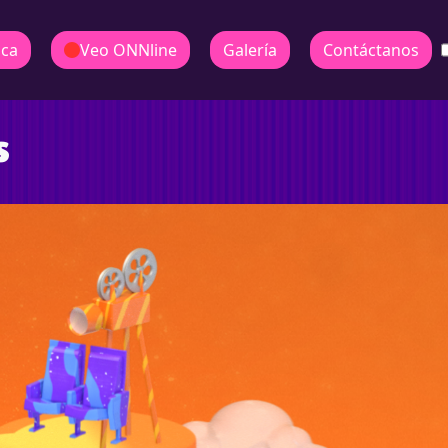
ica
Veo ONNline
Galería
Contáctanos
s