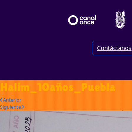
Contáctanos
Halim_10años_Puebla
Anterior
Siguiente