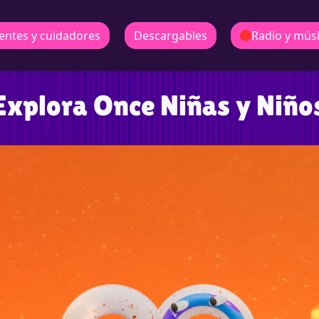
entes y cuidadores
Descargables
Radio y mús
Explora Once Niñas y Niño