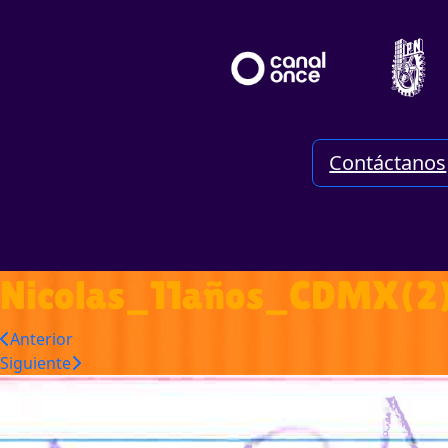
Contáctanos
Nicolas_11años_CDMX(2
Anterior
Siguiente