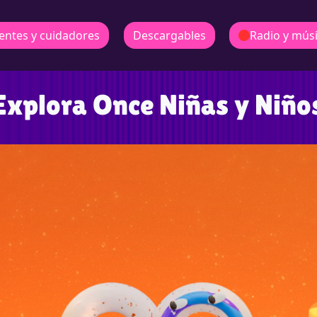
entes y cuidadores
Descargables
Radio y mús
Explora Once Niñas y Niño