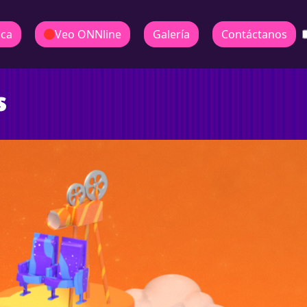
ica
Veo ONNline
Galería
Contáctanos
s