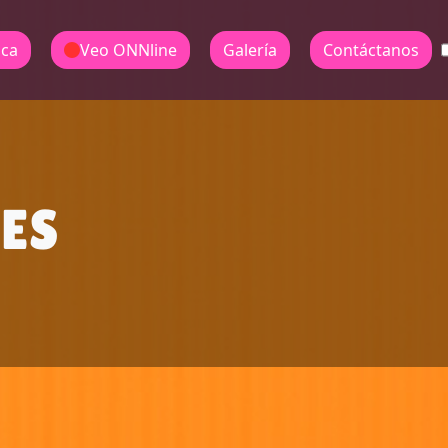
ica
Veo ONNline
Galería
Contáctanos
 ES