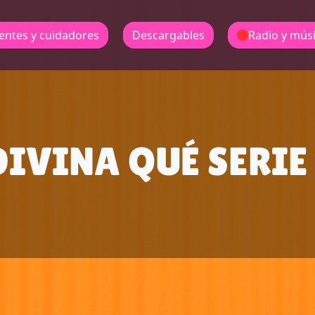
entes y cuidadores
Descargables
Radio y mús
IVINA QUÉ SERIE