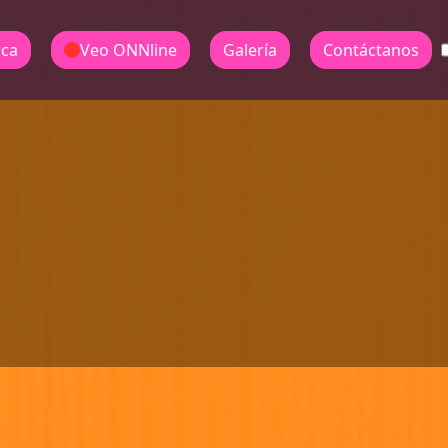
ica
Veo ONNline
Galería
Contáctanos