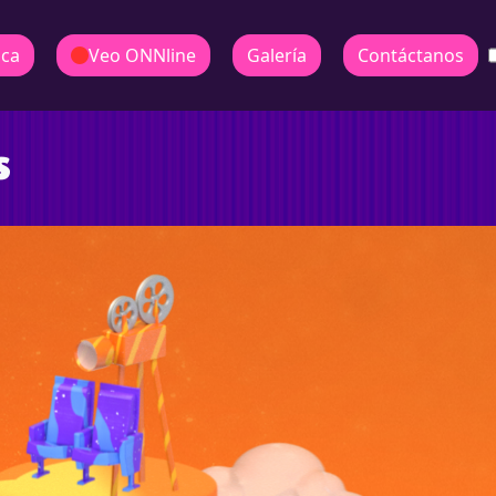
ica
Veo ONNline
Galería
Contáctanos
s