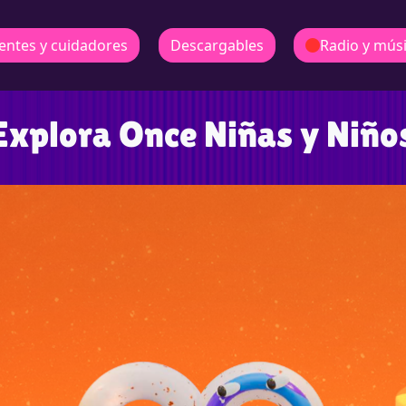
entes y cuidadores
Descargables
Radio y mús
Explora Once Niñas y Niño