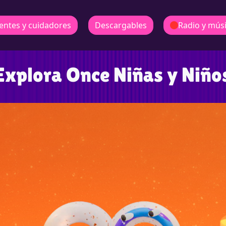
entes y cuidadores
Descargables
Radio y mús
Explora Once Niñas y Niño