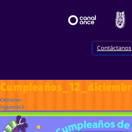
Contáctanos
Cumpleaños_12_diciemb
Anterior
Siguiente