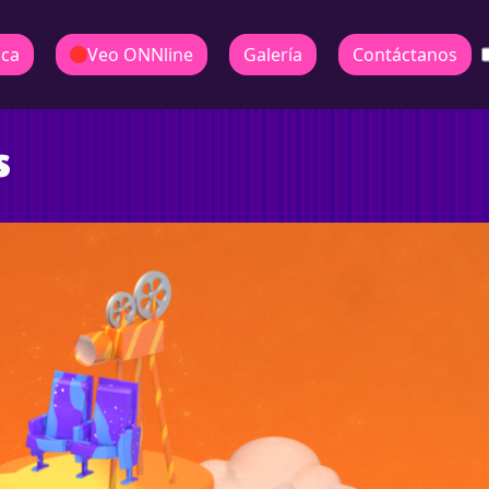
ica
Veo ONNline
Galería
Contáctanos
s