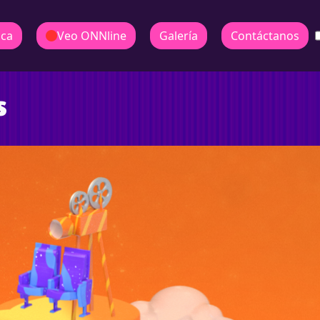
ica
Veo ONNline
Galería
Contáctanos
s