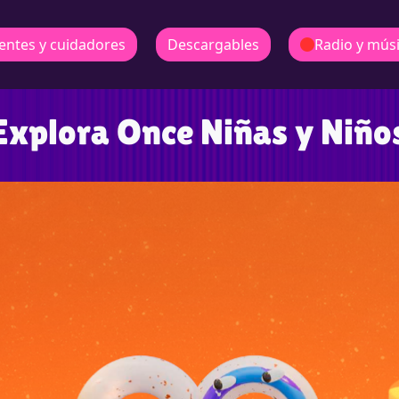
entes y cuidadores
Descargables
Radio y mús
Explora Once Niñas y Niño