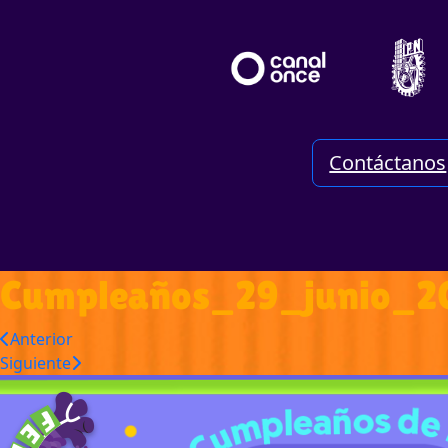
Contáctanos
Cumpleaños_29_junio_2
Anterior
Siguiente