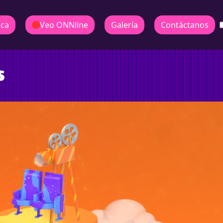
ica
Veo ONNline
Galería
Contáctanos
s