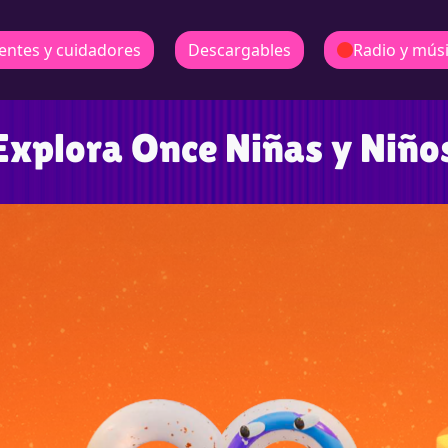
entes y cuidadores
Descargables
Radio y mús
Explora Once Niñas y Niño