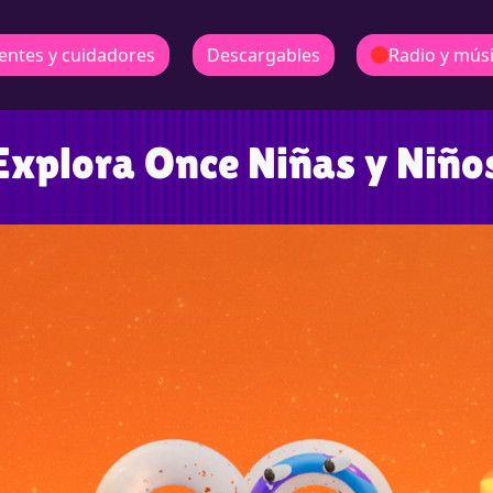
entes y cuidadores
Descargables
Radio y mús
Explora Once Niñas y Niño