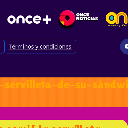
Términos y condiciones
a-servilleta-de-su-sándw