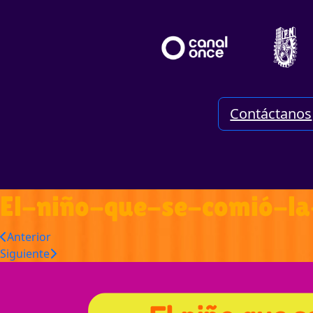
Contáctanos
El-niño-que-se-comió-l
Anterior
Siguiente