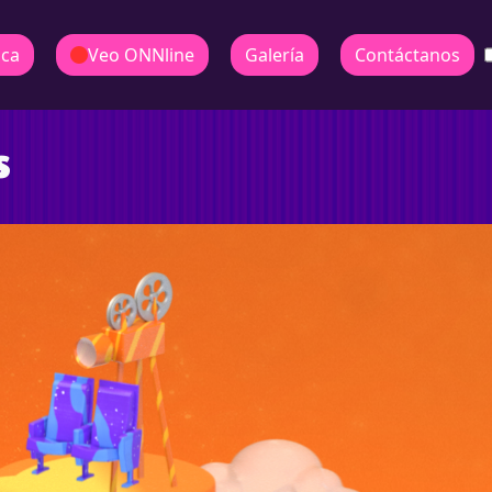
ica
Veo ONNline
Galería
Contáctanos
s