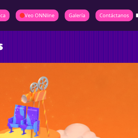
ica
Veo ONNline
Galería
Contáctanos
s