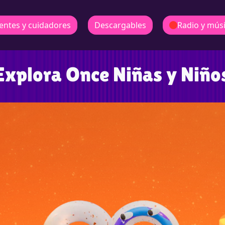
entes y cuidadores
Descargables
Radio y mús
Explora Once Niñas y Niño