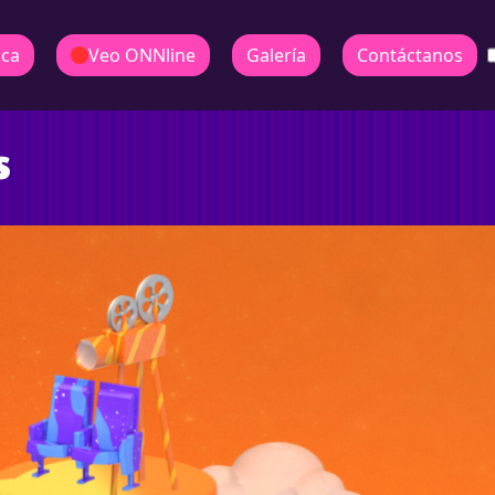
ica
Veo ONNline
Galería
Contáctanos
s