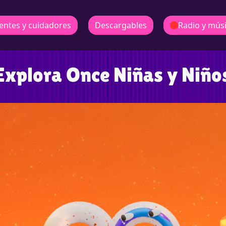
entes y cuidadores
Descargables
Radio y mús
Explora Once Niñas y Niño