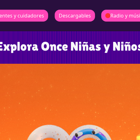
entes y cuidadores
Descargables
Radio y mús
Explora Once Niñas y Niño