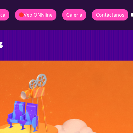
ica
Veo ONNline
Galería
Contáctanos
s