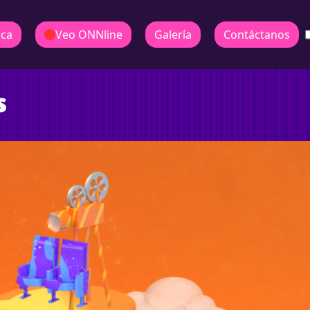
ica
Veo ONNline
Galería
Contáctanos
s