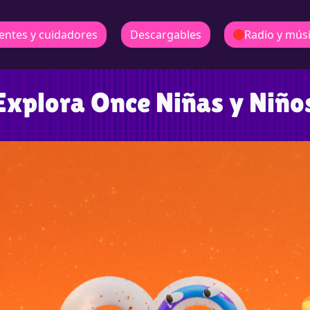
entes y cuidadores
Descargables
Radio y mús
Explora Once Niñas y Niño