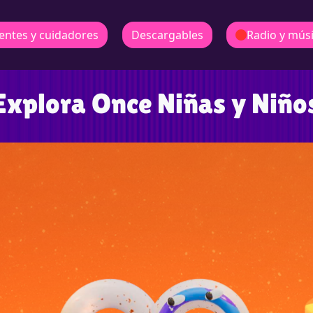
entes y cuidadores
Descargables
Radio y mús
Explora Once Niñas y Niño