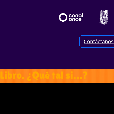
Contáctanos
Libro. ¿Qué tal si…?