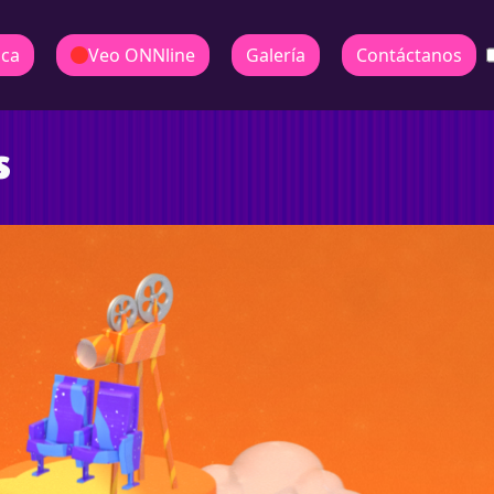
ica
Veo ONNline
Galería
Contáctanos
s