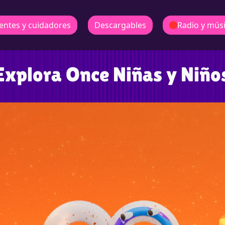
entes y cuidadores
Descargables
Radio y mús
Explora Once Niñas y Niño