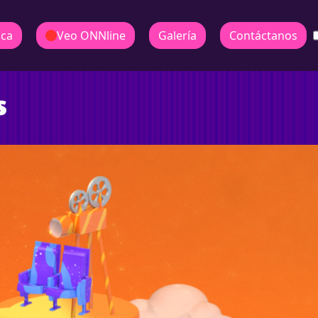
ica
Veo ONNline
Galería
Contáctanos
s