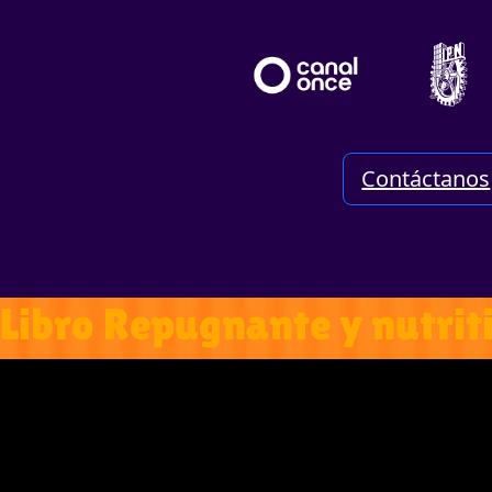
Contáctanos
Libro Repugnante y nutrit