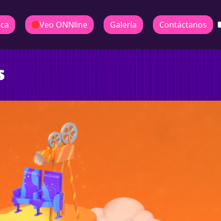
ica
Veo ONNline
Galería
Contáctanos
s