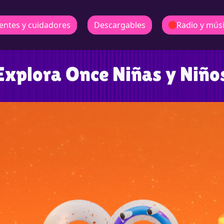
entes y cuidadores
Descargables
Radio y mús
Explora Once Niñas y Niño