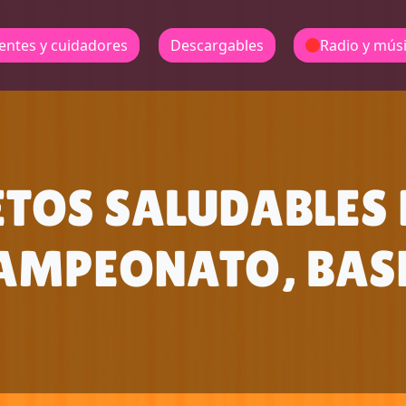
entes y cuidadores
Descargables
Radio y mús
ETOS SALUDABLES 
AMPEONATO, BAS