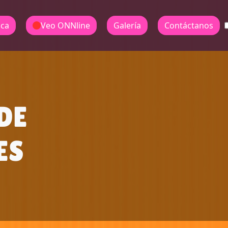
ica
Veo ONNline
Galería
Contáctanos
DE
ES