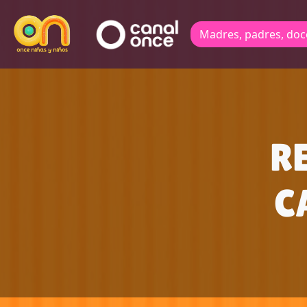
Madres, padres, doc
R
C