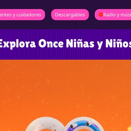
entes y cuidadores
Descargables
Radio y mús
Explora Once Niñas y Niño