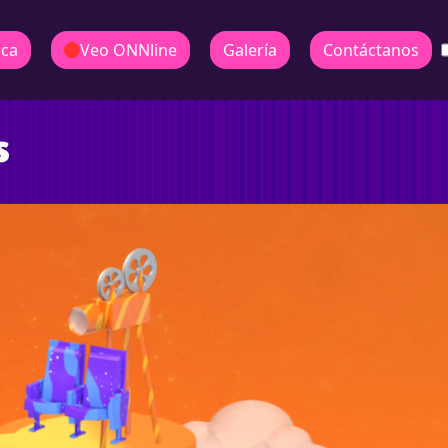
ica
Veo ONNline
Galería
Contáctanos
s