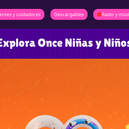
entes y cuidadores
Descargables
Radio y mús
Explora Once Niñas y Niño