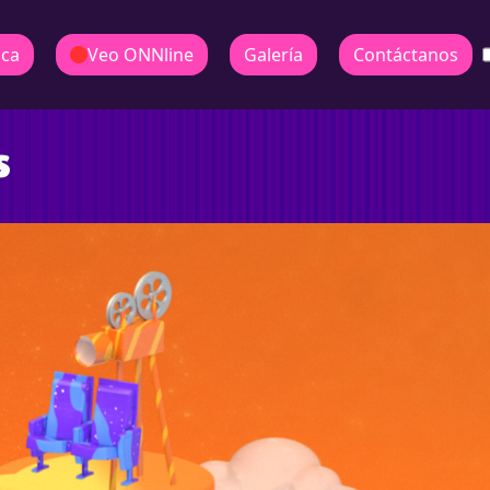
ica
Veo ONNline
Galería
Contáctanos
s