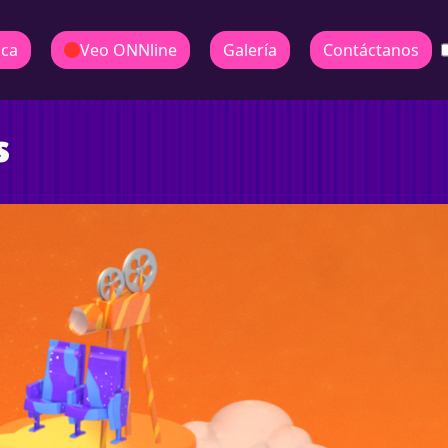
ica
Veo ONNline
Galería
Contáctanos
s