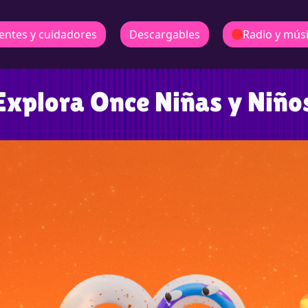
entes y cuidadores
Descargables
Radio y mús
Explora Once Niñas y Niño