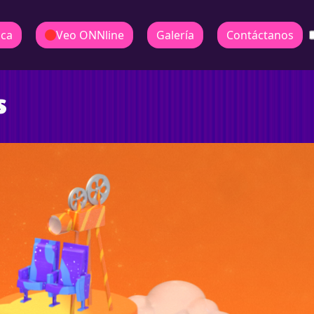
ica
Veo ONNline
Galería
Contáctanos
s