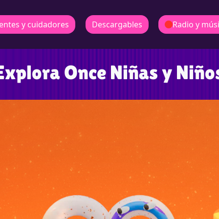
entes y cuidadores
Descargables
Radio y mús
Explora Once Niñas y Niño