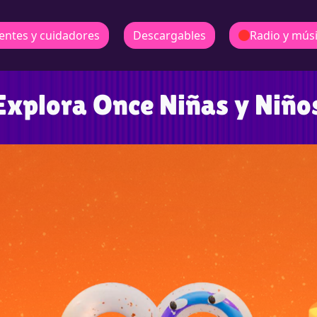
entes y cuidadores
Descargables
Radio y mús
Explora Once Niñas y Niño