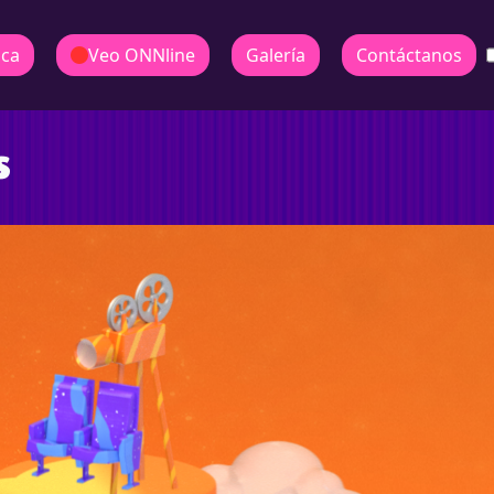
ica
Veo ONNline
Galería
Contáctanos
s