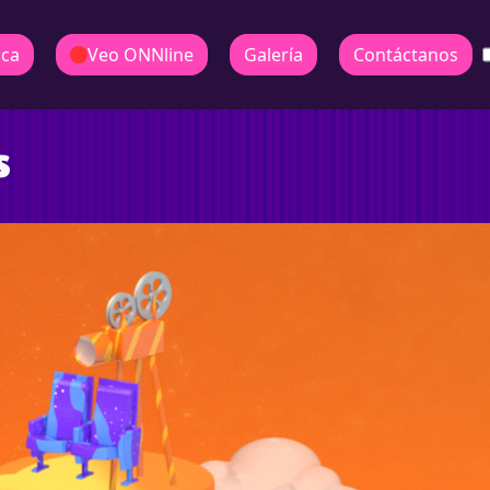
ica
Veo ONNline
Galería
Contáctanos
s