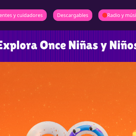
entes y cuidadores
Descargables
Radio y mús
Explora Once Niñas y Niño