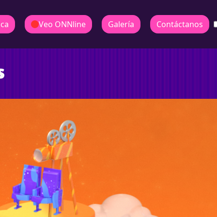
ica
Veo ONNline
Galería
Contáctanos
s