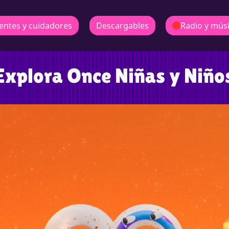
entes y cuidadores
Descargables
Radio y mús
Explora Once Niñas y Niño