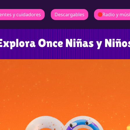
entes y cuidadores
Descargables
Radio y mús
Explora Once Niñas y Niño