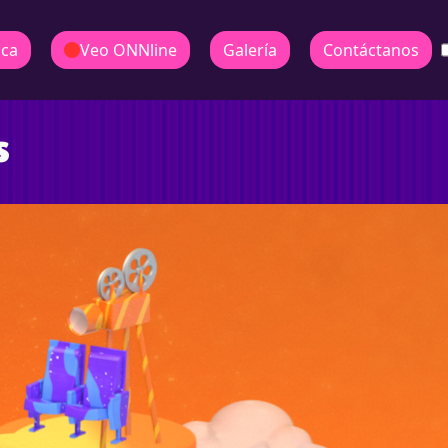
ica
Veo ONNline
Galería
Contáctanos
s