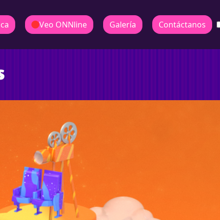
ica
Veo ONNline
Galería
Contáctanos
s