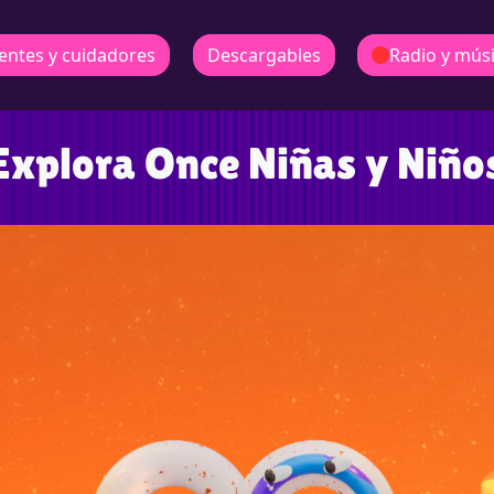
entes y cuidadores
Descargables
Radio y mús
Explora Once Niñas y Niño