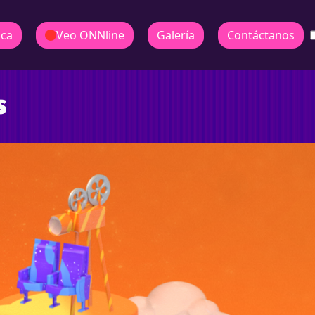
ica
Veo ONNline
Galería
Contáctanos
s