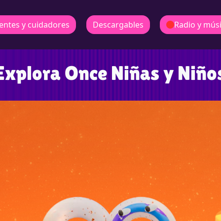
entes y cuidadores
Descargables
Radio y mús
Explora Once Niñas y Niño