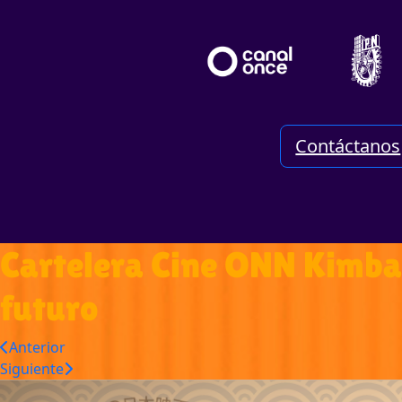
Contáctanos
Cartelera Cine ONN Kimba,
futuro
Anterior
Siguiente