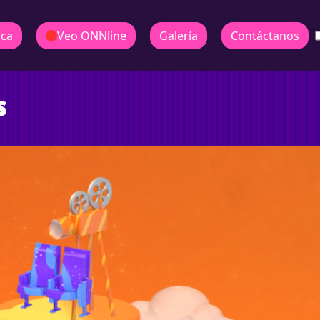
ica
Veo ONNline
Galería
Contáctanos
s