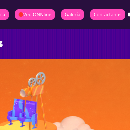
ica
Veo ONNline
Galería
Contáctanos
s