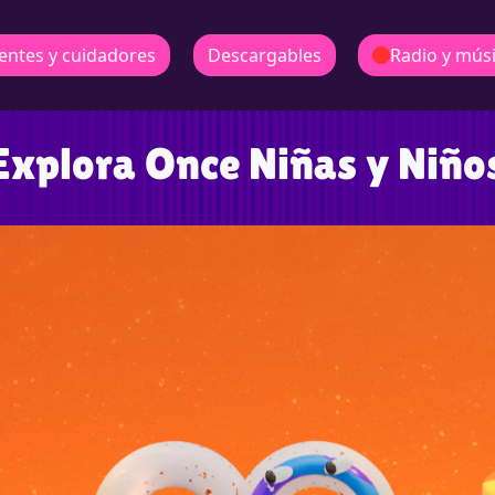
entes y cuidadores
Descargables
Radio y mús
Explora Once Niñas y Niño