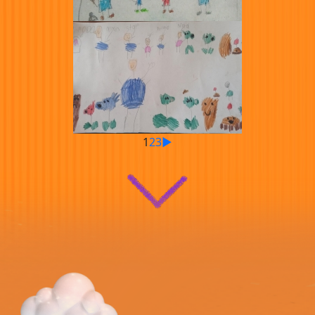
1
2
3
►