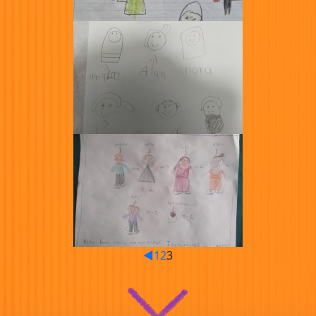
◄
1
2
3