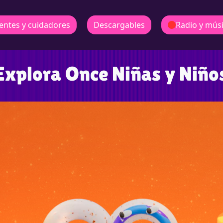
entes y cuidadores
Descargables
Radio y mús
Explora Once Niñas y Niño