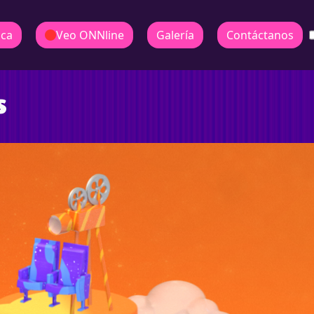
ica
Veo ONNline
Galería
Contáctanos
s