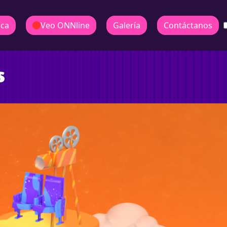
ica
Veo ONNline
Galería
Contáctanos
s