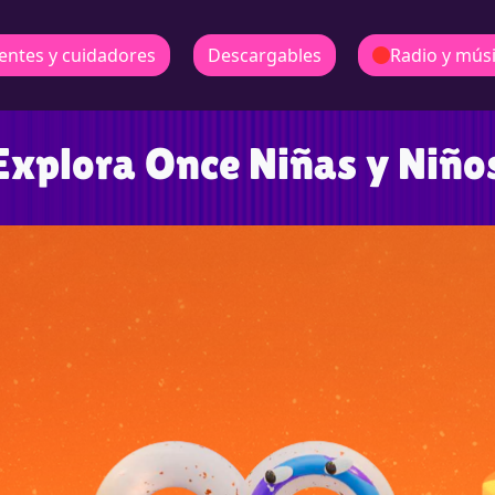
entes y cuidadores
Descargables
Radio y mús
Explora Once Niñas y Niño