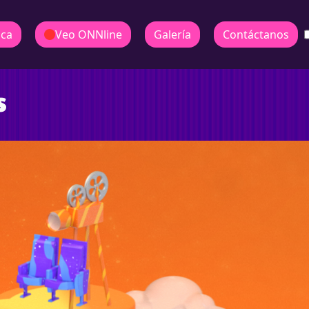
ica
Veo ONNline
Galería
Contáctanos
s