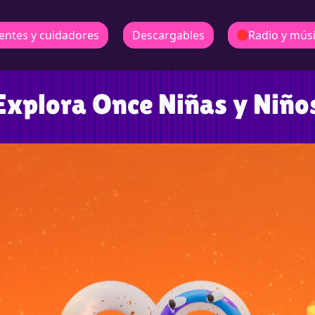
entes y cuidadores
Descargables
Radio y mús
Explora Once Niñas y Niño