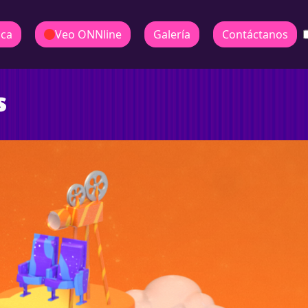
ica
Veo ONNline
Galería
Contáctanos
s