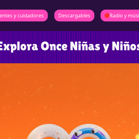
entes y cuidadores
Descargables
Radio y mús
Explora Once Niñas y Niño