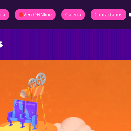
ica
Veo ONNline
Galería
Contáctanos
s