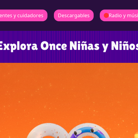
entes y cuidadores
Descargables
Radio y mús
Explora Once Niñas y Niño