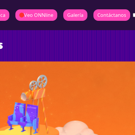
ica
Veo ONNline
Galería
Contáctanos
s