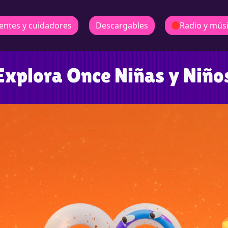
entes y cuidadores
Descargables
Radio y mús
Explora Once Niñas y Niño