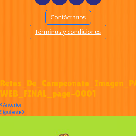
Contáctanos
Términos y condiciones
Retos_De_Campeonato_Imagen_P
WEB_FINAL_page-0001
Anterior
Siguiente