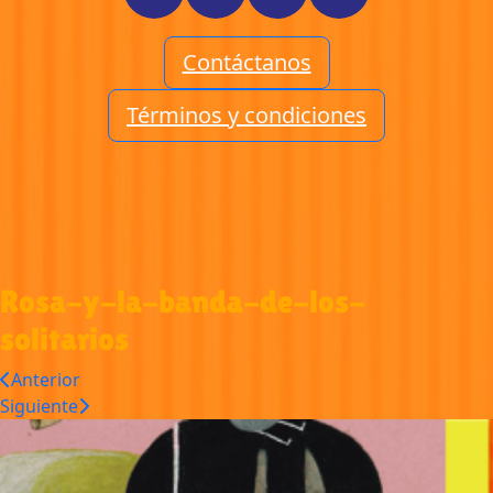
Contáctanos
Términos y condiciones
Rosa-y-la-banda-de-los-
solitarios
Anterior
Siguiente