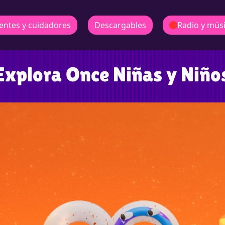
entes y cuidadores
Descargables
Radio y mús
Explora Once Niñas y Niño