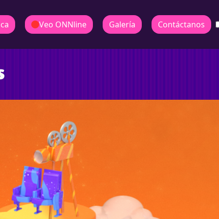
ica
Veo ONNline
Galería
Contáctanos
s