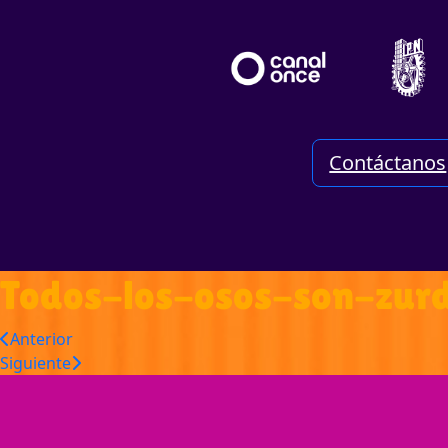
Contáctanos
Todos-los-osos-son-zur
Anterior
Siguiente