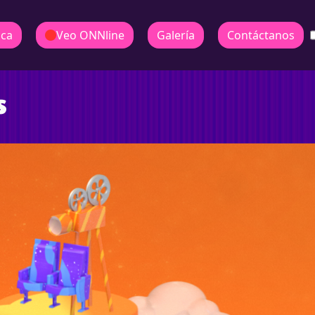
ica
Veo ONNline
Galería
Contáctanos
s