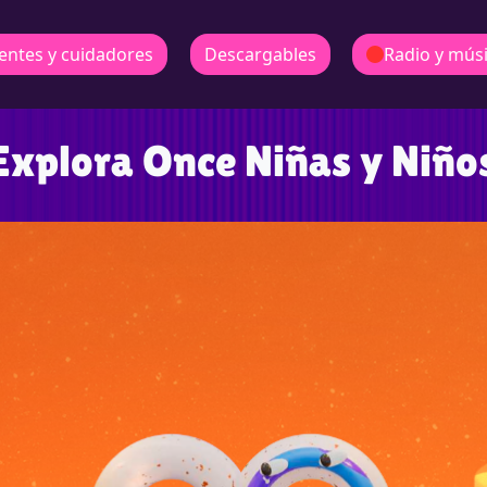
entes y cuidadores
Descargables
Radio y mús
Explora Once Niñas y Niño