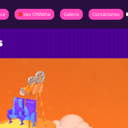
ica
Veo ONNline
Galería
Contáctanos
s