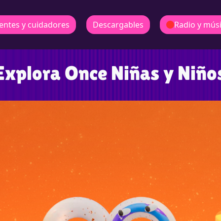
entes y cuidadores
Descargables
Radio y mús
Explora Once Niñas y Niño