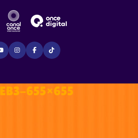
EB3-655×655