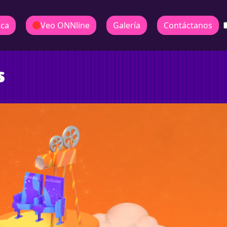
ica
Veo ONNline
Galería
Contáctanos
s