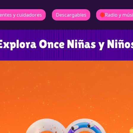
entes y cuidadores
Descargables
Radio y mús
Explora Once Niñas y Niño